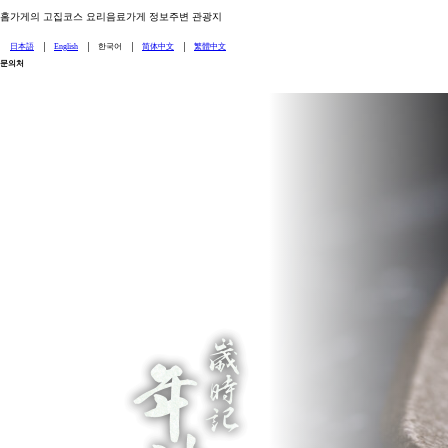
홈
가게의 고집
코스 요리
음료
가게 정보
주변 관광지
日本語
English
한국어
简体中文
繁體中文
문의처
075-741-6126
歳時記 年神