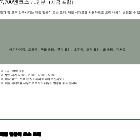
7,700엔코스
（
/ 1인분
세금 포함）
질과 양 모두 만족시키는 제철 일본식 코스 요리. 제철 식재료를 사용하므로 요리 내용이 변경될 수 
＜내용＞
애피타이저、회모둠、국물 요리、구이 요리、초무침、조림 요리、밥 요리、디저트
※
1명～예약 가능
※
방문 시간 12:00～14:00、17:00～22:00
※
예약 필요（하루 전 22시까지 예약해 주십시오.）
※
제철 식재료를 사용하므로 요리 내용이 변경될 수 있습니다.
제철 일본식 코스 요리