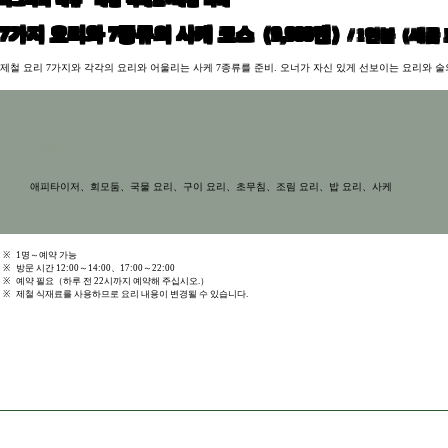
7가지 요리와 7종류의 사케 코스（9,900엔）
/ 1인분（세금
제철 요리 7가지와 각각의 요리와 어울리는 사케 7종류를 준비. 오너가 자신 있게 선보이는 요리와 술
＜내용＞
애피타이저、회모둠、국물 요리、구이 요리、초무침、조림 요리、밥 요리、사케
※
1명～예약 가능
※
방문 시간 12:00～14:00、17:00～22:00
※
예약 필요（하루 전 22시까지 예약해 주십시오.）
※
제철 식재료를 사용하므로 요리 내용이 변경될 수 있습니다.