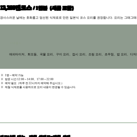
13,200엔코스
/ 1인분（세금 포함）
경사스러운 날에는 호화롭고 엄선된 식재료로 만든 일본식 코스 요리를 권장합니다. 요리는 그때그때
＜내용＞
애피타이저、회모둠、국물 요리、구이 요리、접시 요리、조림 요리、초무침、밥 요리、디저
※
1명～예약 가능
※
방문 시간 12:00～14:00、17:00～22:00
※
예약 필요（하루 전 22시까지 예약해 주십시오.）
※
제철 식재료를 사용하므로 요리 내용이 변경될 수 있습니다.
시그니처 메뉴 제철 식재료×제철 사케