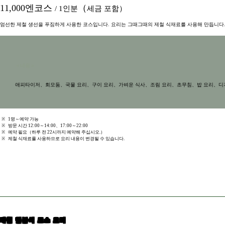
11,000엔코스
（
/ 1인분
세금 포함）
엄선한 제철 생선을 푸짐하게 사용한 코스입니다. 요리는 그때그때의 제철 식재료를 사용해 만듭니다
＜내용＞
애피타이저、회모둠、국물 요리、구이 요리、가벼운 식사、조림 요리、초무침、밥 요리、디
※
1명～예약 가능
※
방문 시간 12:00～14:00、17:00～22:00
※
예약 필요（하루 전 22시까지 예약해 주십시오.）
※
제철 식재료를 사용하므로 요리 내용이 변경될 수 있습니다.
제철 일본식 코스 요리