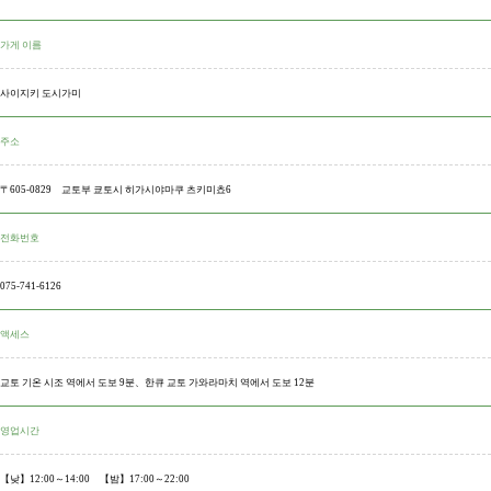
가게 이름
사이지키 도시가미
주소
〒605-0829 교토부 쿄토시 히가시야마쿠 츠키미쵸6
전화번호
075-741-6126
액세스
교토 기온 시조 역에서 도보 9분、한큐 교토 가와라마치 역에서 도보 12분
영업시간
【낮】12:00～14:00 【밤】17:00～22:00