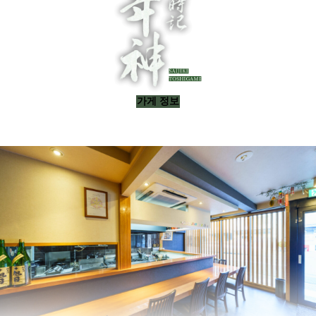
홈
가게의 고집
코스 요리
음료
가게 정보
가게 정보
주변 관광지
日本語
English
한국어
简体中文
繁體中文
문의처
075-741-6126