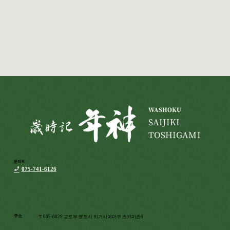
문의처
075-741-6126
주소
〒605-0829 교토부 쿄토시 히가시야마쿠 츠키미쵸6