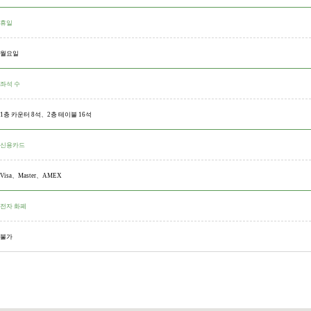
휴일
월요일
좌석 수
1층 카운터 8석、2층 테이블 16석
신용카드
Visa、Master、AMEX
전자 화폐
불가